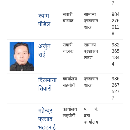
7
सवारी
सामान्य
984
श्याम
चालक
प्रशासन
276
पौडेल
शाखा
011
8
सूचनाको हक सम्बन्धि ऐन २०६४ को दफा ५ (३) बमोजिमको प्रकाशन गर्नु पर्ने सूचना
सवारी
सामान्य
982
अर्जुन
चालक
प्रशासन
365
राई
शाखा
134
4
कार्यालय
प्रशासन
986
दिलमाया
सहयोगी
शाखा
267
तिवारी
527
7
कार्यालय
५ नं.
महेन्द्र
सहयोगी
वडा
प्रसाद
कार्यालय
भट्टराई