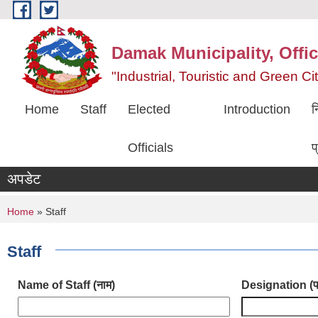
Skip to main content
Damak Municipality, Offic
"Industrial, Touristic and Green C
Home
Staff
Elected
Introduction
न
Officials
प
अपडेट
You are here
Home
» Staff
Staff
Name of Staff (नाम)
Designation (प