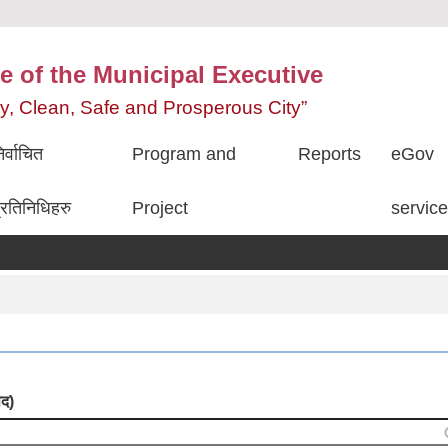
e of the Municipal Executive
ity, Clean, Safe and Prosperous City”
िर्वाचित
Program and
Reports
eGov
्रतिनिधिहरु
Project
servic
द)