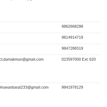
9862668298
9814914719
9847286519
ict.damakmun@gmail.com
023597000 Ext: 620
bhuwanbaral233@gmail.com
9841978129