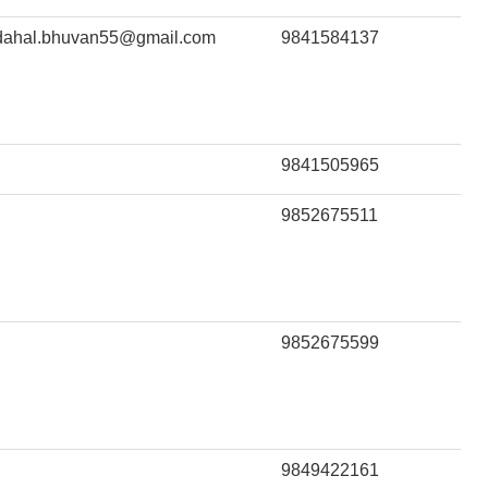
dahal.bhuvan55@gmail.com
9841584137
9841505965
9852675511
9852675599
9849422161