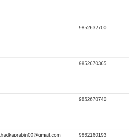
9852632700
9852670365
9852670740
khadkaprabin00@gmail.com
9862160193