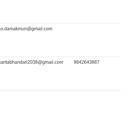
co.damakmun@gmail.com
saritabhandari2038@gmail.com
9842643887