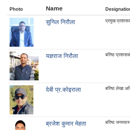
Name
Photo
Designatio
प्रमुख प्रशा
सुनिल निरौला
बरिष्ठ प्रशास
यज्ञराज निरौला
बरिष्ठ लेखा अ
देबी प्र.कोइराला
बरिष्ठ जनस्वास
ब्रजेश कुमार मेहता