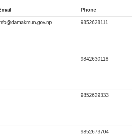
Email
Phone
info@damakmun.gov.np
9852628111
9842630118
9852629333
9852673704