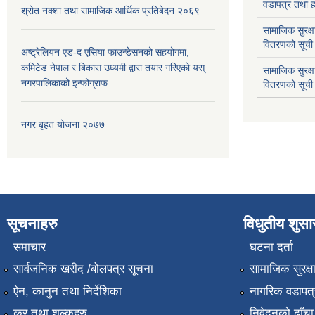
वडापत्र तथा हा
श्रोत नक्शा तथा सामाजिक आर्थिक प्रतिबेदन २०६९
सामाजिक सुरक्ष
वितरणको सूची
अष्ट्रेलियन एड-द एसिया फाउन्डेसनको सहयोगमा,
कमिटेड नेपाल र बिकास उध्यमी द्वारा तयार गरिएको यस्
सामाजिक सुरक्
नगरपालिकाको इन्फोग्राफ
वितरणको सूची
नगर बृहत योजना २०७७
सूचनाहरु
विधुतीय शुस
समाचार
घटना दर्ता
सार्वजनिक खरीद /बोलपत्र सूचना
सामाजिक सुरक्ष
ऐन, कानुन तथा निर्देशिका
नागरिक वडापत्
कर तथा शुल्कहरु
निवेदनको ढाँचा