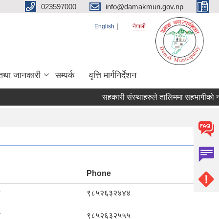
023597000
info@damakmun.gov.np
English
नेपाली
तथा जानकारी
सम्पर्क
वृत्ति मार्गनिर्देशन
सहकारी संस्थाहरुले तालिममा सहभागीको नाम प
Phone
ा
९८५२६३२४४४
ा
९८५२६३२५५५