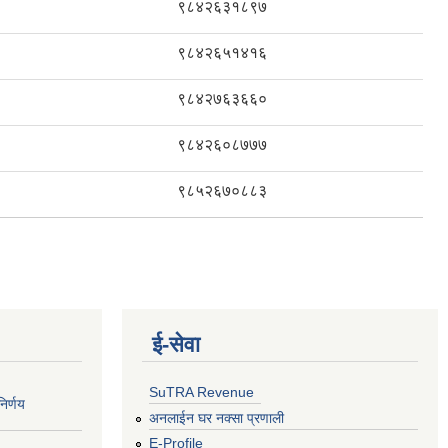
९८४२६३१८९७
९८४२६५१४१६
९८४२७६३६६०
९८४२६०८७७७
९८५२६७०८८३
ई‍-सेवा
SuTRA Revenue
िर्णय
अनलाईन घर नक्सा प्रणाली
E-Profile