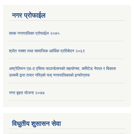
नगर प्रोफाईल
दमक नगरपालिका प्रोफाईल २०७५
सूचनाको हक सम्बन्धि ऐन २०६४ को दफा ५ (३) बमोजिमको प्रकाशन गर्नु पर्ने सूचना
श्रोत नक्शा तथा सामाजिक आर्थिक प्रतिबेदन २०६९
अष्ट्रेलियन एड-द एसिया फाउन्डेसनको सहयोगमा, कमिटेड नेपाल र बिकास
उध्यमी द्वारा तयार गरिएको यस् नगरपालिकाको इन्फोग्राफ
नगर बृहत योजना २०७७
विधुतीय शुसासन सेवा