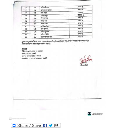
सूचनाको हक सम्बन्धि ऐन २०६४ को दफा ५ (३) बमोजिमको प्रकाशन गर्नु पर्ने सूचना